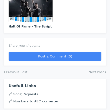
Hall Of Fame - The Script
Share your thoughts
Post a Comment (0)
Previous Post
Next Post
Usefull Links
🔗 Song Requests
🔗 Numbers to ABC converter