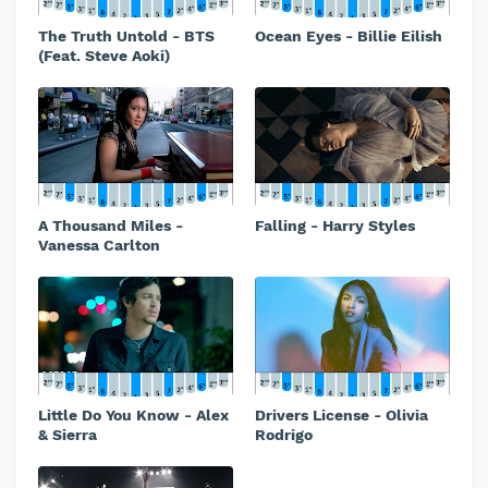
The Truth Untold - BTS
Ocean Eyes - Billie Eilish
(Feat. Steve Aoki)
A Thousand Miles -
Falling - Harry Styles
Vanessa Carlton
Little Do You Know - Alex
Drivers License - Olivia
& Sierra
Rodrigo